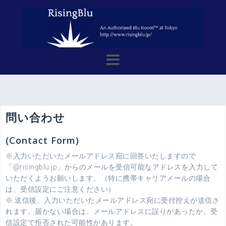
コ
ン
テ
ン
ツ
へ
ス
キ
ッ
プ
問い合わせ
(Contact Form)
※入力いただいたメールアドレス宛に回答いたしますので
「@risingblu.jp」からのメールを受信可能なアドレスを入力して
いただくようお願いします。（特に携帯キャリアメールの場合
は、受信設定にご注意ください）
※ 送信後、入力いただいたメールアドレス宛に受付控えが送信さ
れます。届かない場合は、メールアドレスに誤りがあったか、受
信設定で拒否された可能性があります。