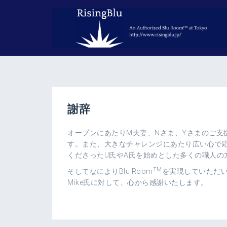
コ
ン
テ
ン
ツ
へ
ス
キ
ッ
謝辞
プ
オープンにあたりM夫妻、Nさま、Yさまのご支
す。また、大きなチャレンジにあたり広い心で応援
くださったU氏やA氏を始めとした多くの職人の
TM
そしてなによりBlu Room
を実現していただいた
Mike氏に対して、心から感謝いたします。