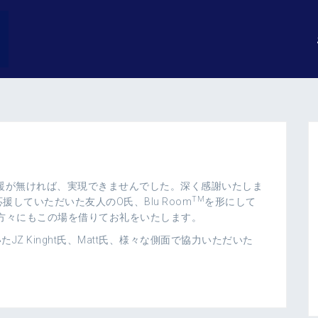
援が無ければ、実現できませんでした。深く感謝いたしま
TM
していただいた友人のO氏、Blu Room
を形にして
方々にもこの場を借りてお礼をいたします。
JZ Kinght氏、Matt氏、様々な側面で協力いただいた