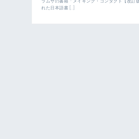
ラムサの書籍「メイキング・コンタクト【改訂版
れた日本語書 […]