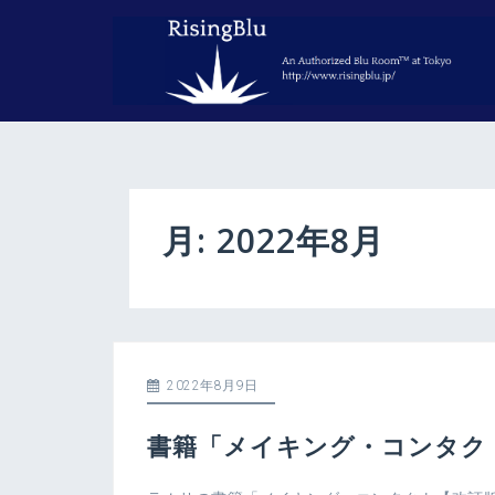
コ
ン
テ
ン
ツ
へ
ス
キ
ッ
月:
2022年8月
プ
2022年8月9日
書籍「メイキング・コンタク