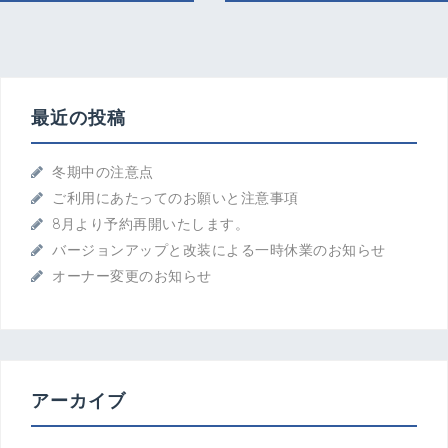
ナ
ビ
ゲ
ー
シ
最近の投稿
ョ
ン
冬期中の注意点
ご利用にあたってのお願いと注意事項
8月より予約再開いたします。
バージョンアップと改装による一時休業のお知らせ
オーナー変更のお知らせ
アーカイブ