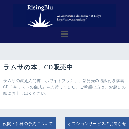
コ
ン
テ
ン
ツ
へ
ス
キ
ッ
プ
ラムサの本、CD販売中
ラムサの教え入門書「ホワイトブック」、新発売の通訳付き講義
CD「キリストの儀式」を入荷しました。ご希望の方は、お越しの
際にお申し出ください。
投
夜間・休日の予約について
オプションサービスのお知らせ
稿