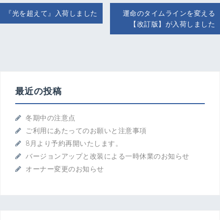
投
『光を超えて』入荷しました
運命のタイムラインを変える
稿
【改訂版】が入荷しました
ナ
ビ
ゲ
ー
シ
ョ
最近の投稿
ン
冬期中の注意点
ご利用にあたってのお願いと注意事項
8月より予約再開いたします。
バージョンアップと改装による一時休業のお知らせ
オーナー変更のお知らせ