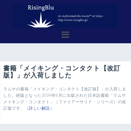
コ
ン
テ
ン
ツ
へ
ス
キ
ッ
プ
書籍「メイキング・コンタクト【改訂
版】」が入荷しました
ラムサの書籍「メイキング・コンタクト【改訂版】」が入荷しま
した。絶版となった2004年6月に出版された日本語書籍「ラムサ
メイキング・コンタクト」（ファイアーサイド・シリーズ）の改
訂版です。（
詳しい解説
）